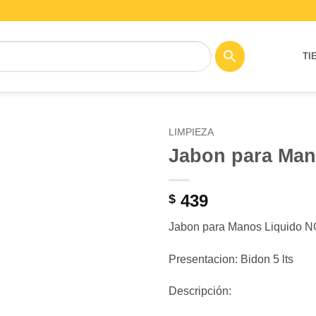
TI
LIMPIEZA
Jabon para Ma
Añadir
a la
lista de
439
$
deseos
Jabon para Manos Liquido
Presentacion: Bidon 5 lts
Descripción: