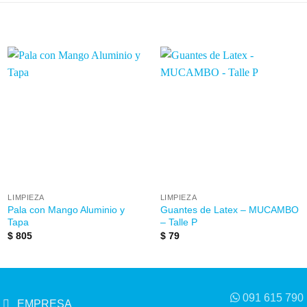
Añadir
Añadir
a la
a la
lista de
lista de
deseos
deseos
LIMPIEZA
LIMPIEZA
Pala con Mango Aluminio y
Guantes de Latex – MUCAMBO
Tapa
– Talle P
$
805
$
79
091 615 790
EMPRESA