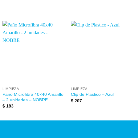
Añadir
Añadir
a la
a la
lista de
lista de
deseos
deseos
LIMPIEZA
LIMPIEZA
Paño Microfibra 40×40 Amarillo
Clip de Plastico – Azul
– 2 unidades – NOBRE
$
207
$
183