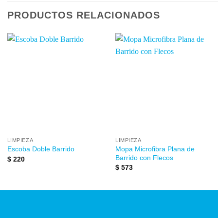
PRODUCTOS RELACIONADOS
Añadir
Añadir
a la
a la
lista de
lista de
deseos
deseos
LIMPIEZA
LIMPIEZA
Mopa Microfibra Plana de
Escoba Doble Barrido
Barrido con Flecos
$
220
$
573