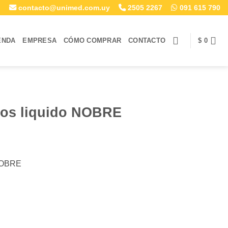
contacto@unimed.com.uy
2505 2267
091 615 790
ENDA
EMPRESA
CÓMO COMPRAR
CONTACTO
$
0
nos liquido NOBRE
 NOBRE