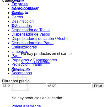
Categorías
Empresa
Cómo comprar
Aromatizadores
Contacto
Barras
Carros
Desinfeccion
$
0
Destacados
Dispensador de Toalla
Dispensador de Vasos
Dispensadores de Jabón / Alcohol
Dispensadores de Papel
Esterilizadores
Limpieza
No hay productos en el carrito.
Papel
Papeleras y Contenedores
Volver a la tienda
Proteccion Infantil
Secadores
Carrito
Secamanos
Filtrar por precio
Precio
Precio
Filtrar
mínimo
máximo
No hay productos en el carrito.
Volver a la tienda