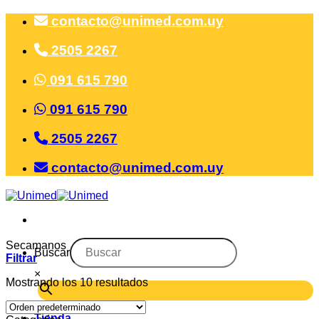
Saltar
contacto@unimed.com.uy
al
contenido
2505 2267
091 615 790
091 615 790
2505 2267
contacto@unimed.com.uy
Secamanos
Buscar
Filtrar
×
Mostrando los 10 resultados
Tienda