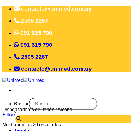
Saltar
contacto@unimed.com.uy
al
contenido
2505 2267
091 615 790
091 615 790
2505 2267
contacto@unimed.com.uy
Buscar
Dispensadores de Jabón / Alcohol
×
Filtrar
Mostrando los 20 resultados
Tienda