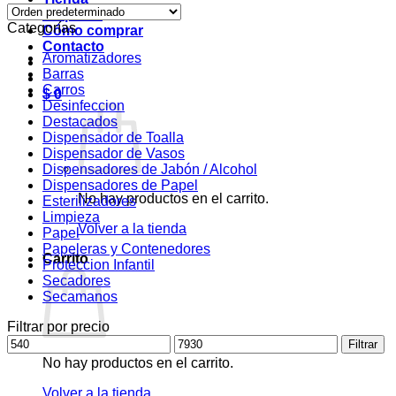
Empresa
Categorías
Cómo comprar
Contacto
Aromatizadores
Barras
Carros
$
0
Desinfeccion
Destacados
Dispensador de Toalla
Dispensador de Vasos
Dispensadores de Jabón / Alcohol
Dispensadores de Papel
No hay productos en el carrito.
Esterilizadores
Limpieza
Volver a la tienda
Papel
Papeleras y Contenedores
Carrito
Proteccion Infantil
Secadores
Secamanos
Filtrar por precio
Precio
Precio
Filtrar
mínimo
máximo
No hay productos en el carrito.
Volver a la tienda