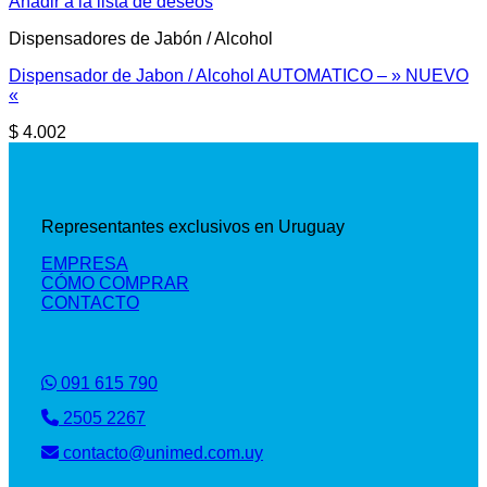
Añadir a la lista de deseos
Dispensadores de Jabón / Alcohol
Dispensador de Jabon / Alcohol AUTOMATICO – » NUEVO
«
$
4.002
Representantes exclusivos en Uruguay
EMPRESA
CÓMO COMPRAR
CONTACTO
091 615 790
2505 2267
contacto@unimed.com.uy