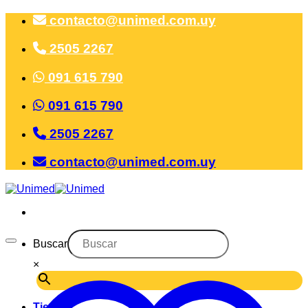
Saltar
contacto@unimed.com.uy
al
contenido
2505 2267
091 615 790
091 615 790
2505 2267
contacto@unimed.com.uy
Buscar
×
Tienda