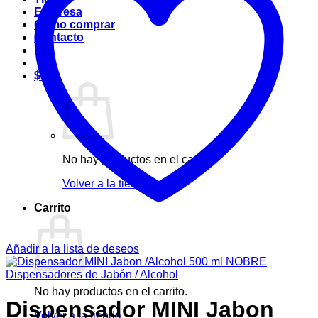
Empresa
Cómo comprar
Contacto
$
0
No hay productos en el carrito.
Volver a la tienda
Carrito
Añadir a la lista de deseos
Dispensadores de Jabón / Alcohol
No hay productos en el carrito.
Dispensador MINI Jabon
Volver a la tienda