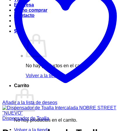
Empresa
Cómo comprar
Contacto
$
0
No hay productos en el carrito.
Volver a la tienda
Carrito
Añadir a la lista de deseos
Dispensador de Toalla
No hay productos en el carrito.
Volver a la tienda