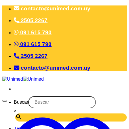
Saltar
contacto@unimed.com.uy
al
contenido
2505 2267
091 615 790
091 615 790
2505 2267
contacto@unimed.com.uy
Buscar
×
Tienda