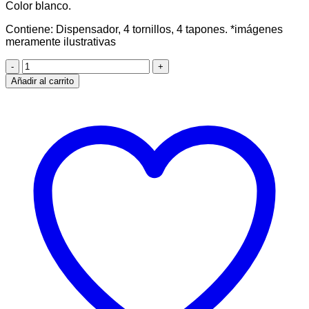
Color blanco.
Contiene: Dispensador, 4 tornillos, 4 tapones. *imágenes
meramente ilustrativas
Dispensador
de
Añadir al carrito
Toalla
Intercalada
NOBRE
STREET
"NUEVO"
cantidad