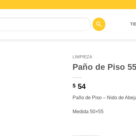
TI
LIMPIEZA
Paño de Piso 5
Añadir
a la
lista de
54
$
deseos
Paño de Piso – Nido de Abej
Medida 50×55