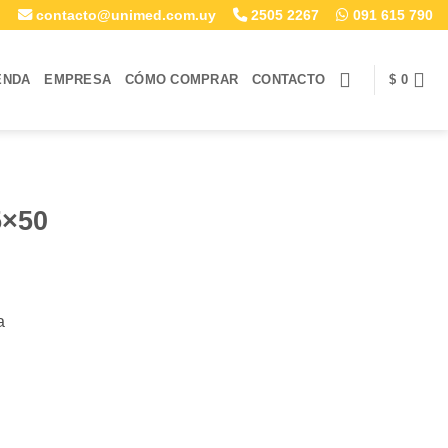
contacto@unimed.com.uy
2505 2267
091 615 790
ENDA
EMPRESA
CÓMO COMPRAR
CONTACTO
$
0
5×50
a