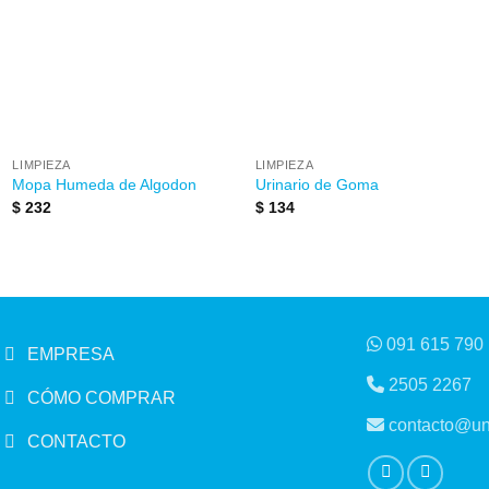
a la
a la
lista de
lista de
deseos
deseos
LIMPIEZA
LIMPIEZA
Mopa Humeda de Algodon
Urinario de Goma
$
232
$
134
091 615 790
EMPRESA
2505 2267
CÓMO COMPRAR
contacto@un
CONTACTO