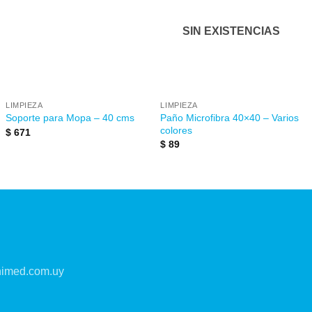
a la
a la
lista de
lista de
deseos
deseos
SIN EXISTENCIAS
LIMPIEZA
LIMPIEZA
Paño Microfibra 40×40 – Varios
Soporte para Mopa – 40 cms
colores
$
671
$
89
imed.com.uy