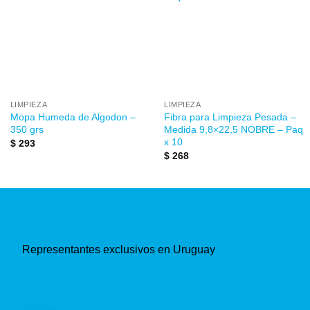
a la
a la
lista de
lista de
deseos
deseos
LIMPIEZA
LIMPIEZA
Mopa Humeda de Algodon –
Fibra para Limpieza Pesada –
350 grs
Medida 9,8×22,5 NOBRE – Paq
x 10
$
293
$
268
Representantes exclusivos en Uruguay