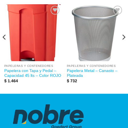
Añadir
Añadir
a la
a la
lista de
lista de
deseos
deseos
PAPELERAS Y CONTENEDORES
PAPELERAS Y CONTENEDORES
Papelera con Tapa y Pedal –
Papelera Metal – Canasto –
Capacidad 45 lts – Color ROJO
Plateada
$
1.464
$
732