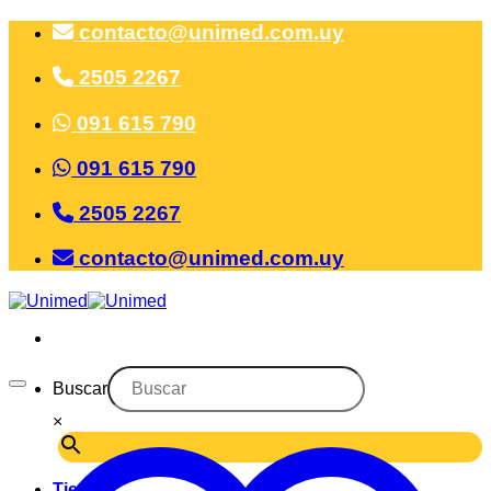
Saltar
contacto@unimed.com.uy
al
contenido
2505 2267
091 615 790
091 615 790
2505 2267
contacto@unimed.com.uy
Buscar
×
Tienda