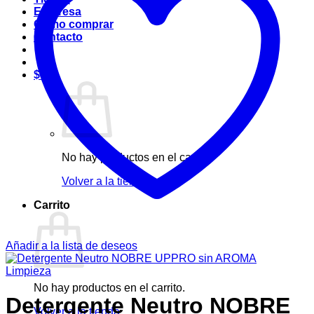
Empresa
Cómo comprar
Contacto
$
0
No hay productos en el carrito.
Volver a la tienda
Carrito
Añadir a la lista de deseos
Limpieza
No hay productos en el carrito.
Detergente Neutro NOBRE
Volver a la tienda