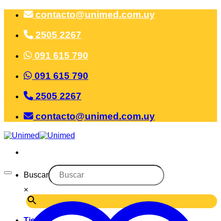
Saltar
contacto@unimed.com.uy
al
contenido
2505 2267
091 615 790
091 615 790
2505 2267
contacto@unimed.com.uy
Buscar
×
Tienda