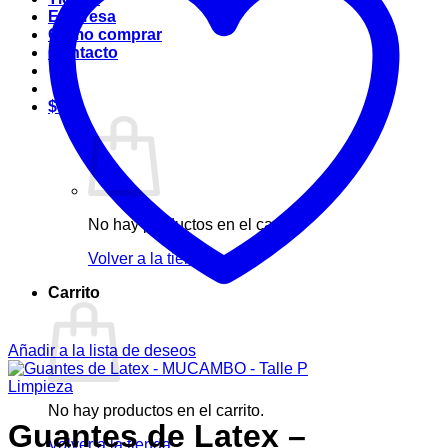
Empresa
Cómo comprar
Contacto
$
0
No hay productos en el carrito.
Volver a la tienda
Carrito
Añadir a la lista de deseos
Limpieza
No hay productos en el carrito.
Guantes de Latex –
Volver a la tienda