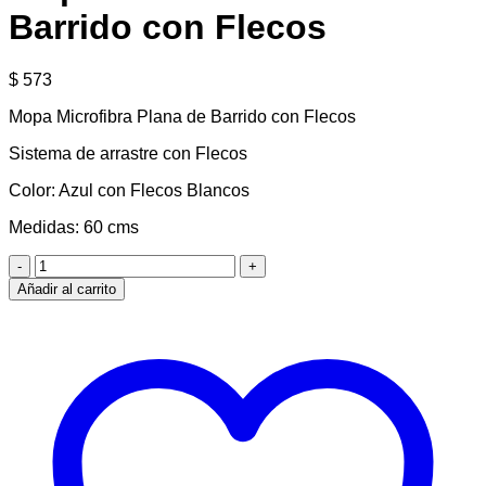
Barrido con Flecos
$
573
Mopa Microfibra Plana de Barrido con Flecos
Sistema de arrastre con Flecos
Color: Azul con Flecos Blancos
Medidas: 60 cms
Mopa
Microfibra
Añadir al carrito
Plana
de
Barrido
con
Flecos
cantidad