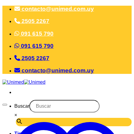
Saltar
contacto@unimed.com.uy
al
contenido
2505 2267
091 615 790
091 615 790
2505 2267
contacto@unimed.com.uy
Buscar
×
Tienda