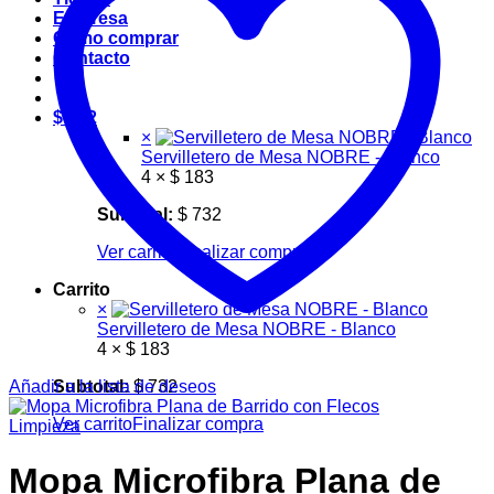
Empresa
Cómo comprar
Contacto
$
732
×
Servilletero de Mesa NOBRE - Blanco
4 ×
$
183
Subtotal:
$
732
Ver carrito
Finalizar compra
Carrito
×
Servilletero de Mesa NOBRE - Blanco
4 ×
$
183
Añadir a la lista de deseos
Subtotal:
$
732
Ver carrito
Finalizar compra
Limpieza
Mopa Microfibra Plana de