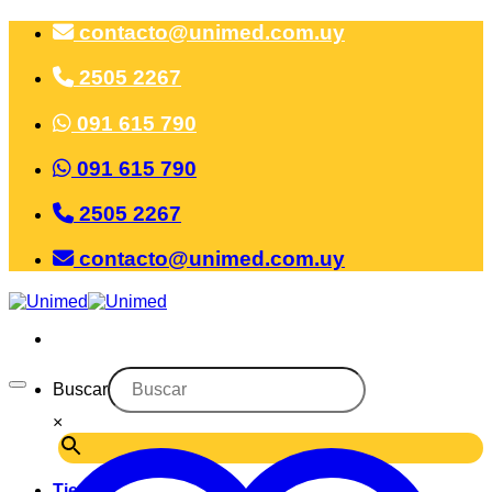
Saltar
contacto@unimed.com.uy
al
contenido
2505 2267
091 615 790
091 615 790
2505 2267
contacto@unimed.com.uy
Buscar
×
Tienda