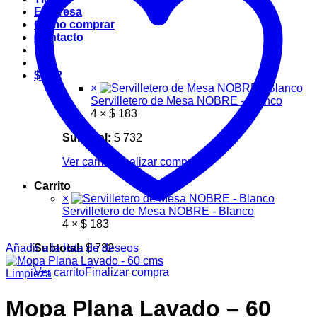
Empresa
Cómo comprar
Contacto
$
732
×
Servilletero de Mesa NOBRE - Blanco
4 ×
$
183
Subtotal:
$
732
Ver carrito
Finalizar compra
Carrito
×
Servilletero de Mesa NOBRE - Blanco
4 ×
$
183
Añadir a la lista de deseos
Subtotal:
$
732
Ver carrito
Finalizar compra
Limpieza
Mopa Plana Lavado – 60