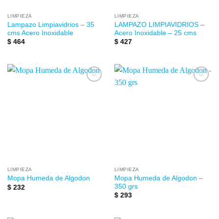
LIMPIEZA
LIMPIEZA
Lampazo Limpiavidrios – 35
LAMPAZO LIMPIAVIDRIOS –
cms Acero Inoxidable
Acero Inoxidable – 25 cms
$
464
$
427
Añadir
Añadir
a la
a la
lista de
lista de
deseos
deseos
LIMPIEZA
LIMPIEZA
Mopa Humeda de Algodon –
Mopa Humeda de Algodon
350 grs
$
232
$
293