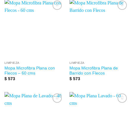
Añadir
Añadir
a la
a la
lista de
lista de
deseos
deseos
LIMPIEZA
LIMPIEZA
Mopa Microfibra Plana con
Mopa Microfibra Plana de
Flecos – 60 cms
Barrido con Flecos
$
573
$
573
Añadir
Añadir
a la
a la
lista de
lista de
deseos
deseos