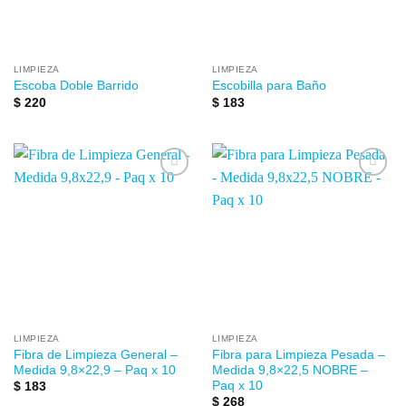
LIMPIEZA
LIMPIEZA
Escoba Doble Barrido
Escobilla para Baño
$
220
$
183
Añadir
Añadir
a la
a la
lista de
lista de
deseos
deseos
LIMPIEZA
LIMPIEZA
Fibra de Limpieza General –
Fibra para Limpieza Pesada –
Medida 9,8×22,9 – Paq x 10
Medida 9,8×22,5 NOBRE –
Paq x 10
$
183
$
268