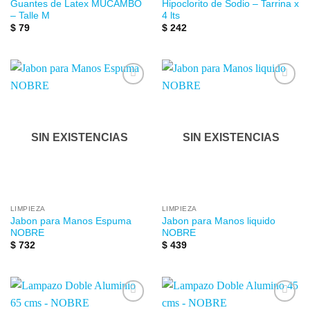
Guantes de Latex MUCAMBO
Hipoclorito de Sodio – Tarrina x
– Talle M
4 lts
$
79
$
242
Añadir
Añadir
a la
a la
lista de
lista de
deseos
deseos
SIN EXISTENCIAS
SIN EXISTENCIAS
LIMPIEZA
LIMPIEZA
Jabon para Manos Espuma
Jabon para Manos liquido
NOBRE
NOBRE
$
732
$
439